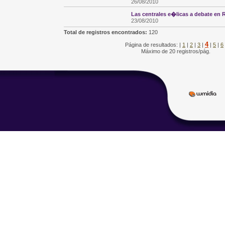
26/08/2010
Las centrales e�licas a debate en 
23/08/2010
Total de registros encontrados:
120
4
Página de resultados: |
1
|
2
|
3
|
|
5
|
6
Máximo de 20 registros/pág.