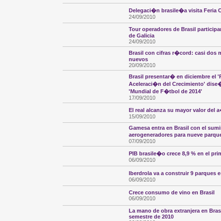
Delegaci�n brasile�a visita Feria
24/09/2010
Tour operadores de Brasil particip
de Galicia
24/09/2010
Brasil con cifras r�cord: casi dos
nuevos
20/09/2010
Brasil presentar� en diciembre el 
Aceleraci�n del Crecimiento' dise
'Mundial de F�tbol de 2014'
17/09/2010
El real alcanza su mayor valor del 
15/09/2010
Gamesa entra en Brasil con el sumi
aerogeneradores para nueve parqu
07/09/2010
PIB brasile�o crece 8,9 % en el pr
06/09/2010
Iberdrola va a construir 9 parques 
06/09/2010
Crece consumo de vino en Brasil
06/09/2010
La mano de obra extranjera en Brasi
semestre de 2010