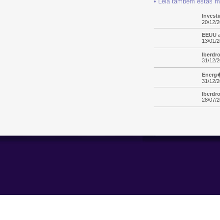
• Leia também estas ma
Invest
20/12/
EEUU a
13/01/
Iberdr
31/12/2
Energ�
31/12/2
Iberdro
28/07/2