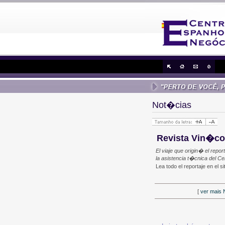
Not�cias
Revista Vin�col
El viaje que origin� el rep
la asistencia t�cnica del C
Lea todo el reportaje en el s
[
ver mais