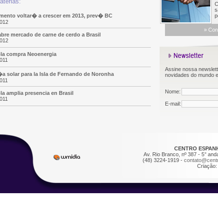
térias:
Co
sa
imento voltar� a crescer em 2013, prev� BC
po
2012
»
Con
bre mercado de carne de cerdo a Brasil
2012
ola compra Neoenergia
011
Assine nossa newslette
a solar para la Isla de Fernando de Noronha
novidades do mundo e
011
Nome:
la amplia presencia en Brasil
011
E-mail:
CENTRO ESPANH
Av. Rio Branco, nº 387 - 5° and
(48) 3224-1919 -
contato@cent
Criação