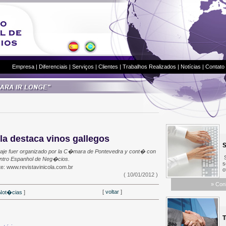
Empresa
|
Diferenciais
|
Serviços
|
Clientes
|
Trabalhos Realizados
|
Notícias
|
Contato
a destaca vinos gallegos
S
ortaje fuer organizado por la C�mara de Pontevedra y cont� con
Sa
entro Espanhol de Neg�cios.
se
ite: www.revistavinicola.com.br
of
( 10/01/2012 )
»
Con
[
voltar
]
 Not�cias
]
Tr