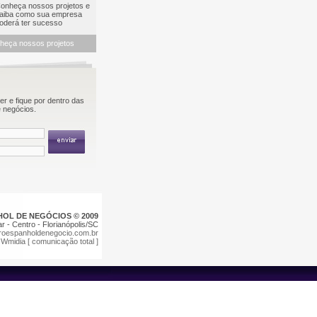
nheça nossos projetos e
iba como sua empresa
derá ter sucesso
heça nossos projetos
r e fique por dentro das
 negócios.
OL DE NEGÓCIOS © 2009
ar - Centro - Florianópolis/SC
roespanholdenegocio.com.br
:
Wmidia [ comunicação total ]