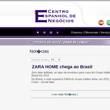
Empresa
|
Diferenciais
|
Serviço
Not�cias
ZARA HOME chega ao Brasil
Sem data definida, as lojas de produtos para casa do Grupo Indite
Brasil em 2012
No Brasil, a rede espanhol ZARA do Grupo Inditex tinha, em 2011
Fonte : Jornal Valor
[
ver mais Not�cias
]