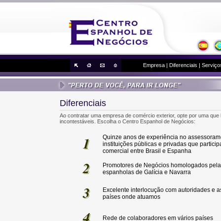
Empresa
|
Diferenciais
|
Serviço
Diferenciais
Ao contratar uma empresa de comércio exterior, opte por uma que l
incontestáveis. Escolha o Centro Espanhol de Negócios:
1
Quinze anos de experiência no assessoram
1
instituições públicas e privadas que partici
comercial entre Brasil e Espanha
2
2
Promotores de Negócios homologados pela
espanholas de Galícia e Navarra
3
3
Excelente interlocução com autoridades e 
países onde atuamos
4
4
Rede de colaboradores em vários países