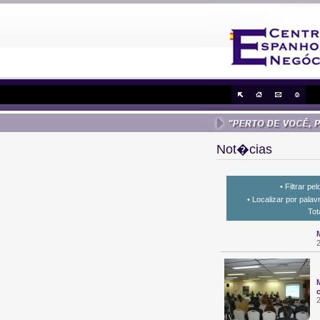
Not�cias
• Filtrar pe
• Localizar por pala
Tot