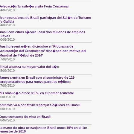
Delegaci�n brasile�a visita Feria Conxemar
24/09/2010
Tour operadores de Brasil participan del Sal�n de Turismo
de Galicia
24/09/2010
Brasil con cifras r�cord: casi dos millones de empleos
nuevos
20/09/2010
Brasil presentar� en diciembre el 'Programa de
Aceleraci�n del Crecimiento' dise�ado con motivo del
'Mundial de F�tbol de 2014'
17/09/2010
El real alcanza su mayor valor del a�o
15/09/2010
Gamesa entra en Brasil con el suministro de 129
aerogeneradores para nueve parques e�licos
07/09/2010
PIB brasile�o crece 8,9 % en el primer semestre
06/09/2010
Iberdrola va a construir 9 parques e�licos en Brasil
06/09/2010
Crece consumo de vino en Brasil
06/09/2010
La mano de obra extranjera en Brasil crece 19% en el 1er
semestre de 2010