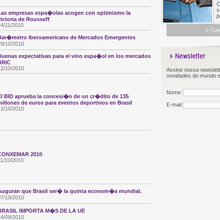
Co
sa
Las empresas espa�olas acogen con optimismo la
po
victoria de Rousseff
24/11/2010
»
Con
Bar�metro Iberoamericano de Mercados Emergentes
29/10/2010
Buenas expectativas para el vino espa�ol en los mercados
BRIC
22/10/2010
Assine nossa newslette
novidades do mundo e
Nome:
El BID aprueba la concesi�n de un cr�dito de 135
millones de euros para eventos deportivos en Brasil
E-mail:
13/10/2010
CONXEMAR 2010
11/10/2010
Auguran que Brasil ser� la quinta econom�a mundial.
07/10/2010
BRASIL IMPORTA M�S DE LA UE
24/09/2010