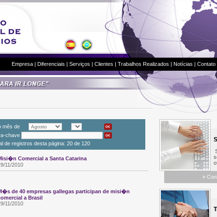
Empresa
|
Diferenciais
|
Serviços
|
Clientes
|
Trabalhos Realizados
|
Notícias
|
Contato
lo mês de
vra-chave
S
al de registros desta página: 20 de 120
Sa
se
Misi�n Comercial a Santa Catarina
of
29/11/2010
»
Con
M�s de 40 empresas gallegas participan de misi�n
comercial a Brasil
29/11/2010
Tr