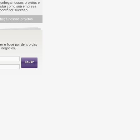
nheça nossos projetos e
iba como sua empresa
derá ter sucesso
heça nossos projetos
r e fique por dentro das
 negócios.