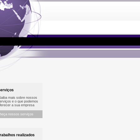
erviços
iba mais sobre nossos
rviços e o que podemos
erecer a sua empresa
heça nossos serviços
abalhos realizados